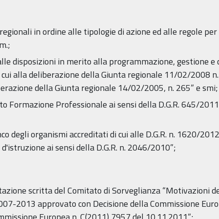
egionali in ordine alle tipologie di azione ed alle regole per
m.;
le disposizioni in merito alla programmazione, gestione e c
 di cui alla deliberazione della Giunta regionale 11/02/2008 
iberazione della Giunta regionale 14/02/2005, n. 265” e smi;
 Formazione Professionale ai sensi della D.G.R. 645/2011” 
degli organismi accreditati di cui alle D.G.R. n. 1620/2012,
 d'istruzione ai sensi della D.G.R. n. 2046/2010”;
ultazione scritta del Comitato di Sorveglianza “Motivazioni
2007-2013 approvato con Decisione della Commissione Euro
ommissione Europea n. C(2011) 7957 del 10.11.2011”;