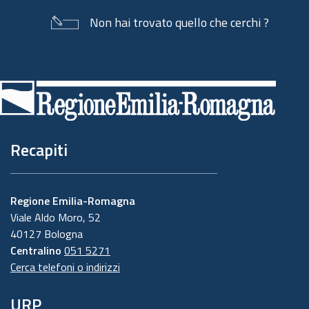
Non hai trovato quello che cerchi ?
Piè
di
pagina
Recapiti
Regione Emilia-Romagna
Viale Aldo Moro, 52
40127 Bologna
Centralino
051 5271
Cerca telefoni o indirizzi
URP