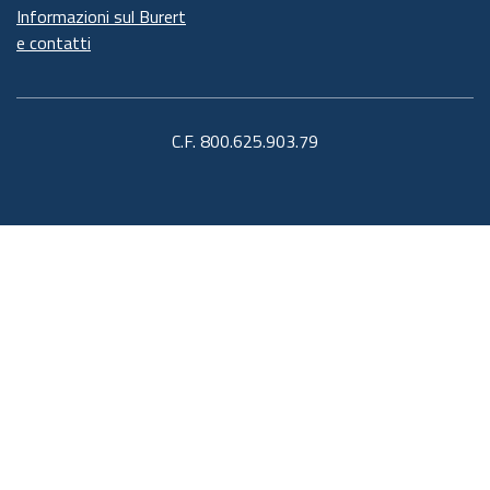
Informazioni sul Burert
e contatti
C.F. 800.625.903.79