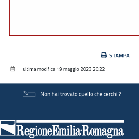
Azioni
STAMPA
sul
ultima modifica
19 maggio 2023 20:22
documento
Non hai trovato quello che cerchi ?
Piè
di
pagina