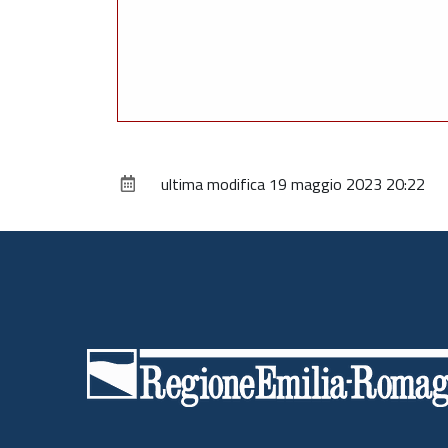
ultima modifica
19 maggio 2023 20:22
Piè
di
pagina