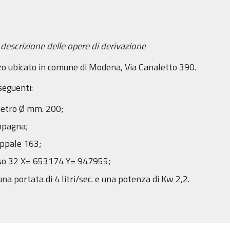
 descrizione delle opere di derivazione
ozzo ubicato in comune di Modena, Via Canaletto 390.
seguenti:
metro Ø mm. 200;
mpagna;
appale 163;
uso 32 X= 653174 Y= 947955;
portata di 4 litri/sec. e una potenza di Kw 2,2.