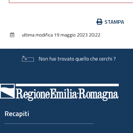
Azioni
STAMPA
sul
ultima modifica
19 maggio 2023 20:22
documento
Non hai trovato quello che cerchi ?
Piè
di
pagina
Recapiti