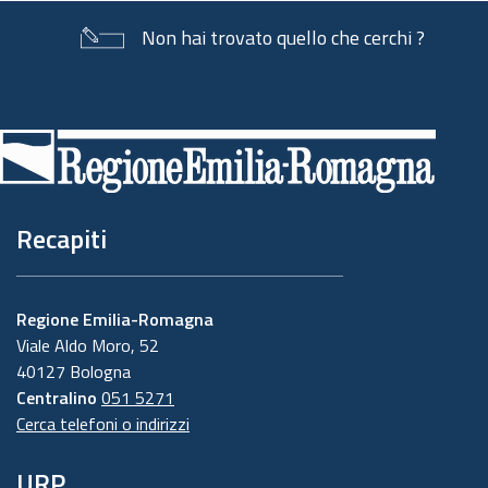
Non hai trovato quello che cerchi ?
Piè
di
pagina
Recapiti
Regione Emilia-Romagna
Viale Aldo Moro, 52
40127 Bologna
Centralino
051 5271
Cerca telefoni o indirizzi
URP