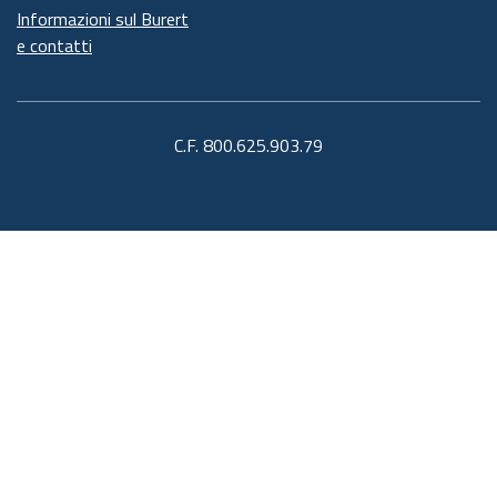
Informazioni sul Burert
e contatti
C.F. 800.625.903.79