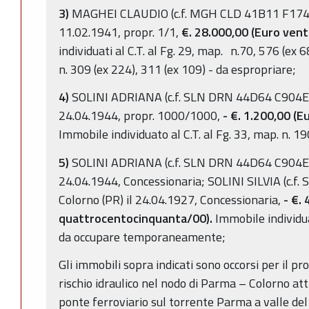
3)
MAGHEI CLAUDIO (c.f. MGH CLD 41B11 F174E)
11.02.1941, propr. 1/1,
€. 28.000,00 (Euro vent
individuati al C.T. al Fg. 29, map. n.70, 576 (ex 
n. 309 (ex 224), 311 (ex 109) - da espropriare;
4)
SOLINI ADRIANA (c.f. SLN DRN 44D64 C904E) n
24.04.1944, propr. 1000/1000,
- €. 1.200,00 (
Immobile individuato al C.T. al Fg. 33, map. n. 1
5)
SOLINI ADRIANA (c.f. SLN DRN 44D64 C904E) n
24.04.1944, Concessionaria; SOLINI SILVIA (c.f
Colorno (PR) il 24.04.1927, Concessionaria,
- €.
quattrocentocinquanta/00).
Immobile individuat
da occupare temporaneamente;
Gli immobili sopra indicati sono occorsi per il pr
rischio idraulico nel nodo di Parma – Colorno a
ponte ferroviario sul torrente Parma a valle del 