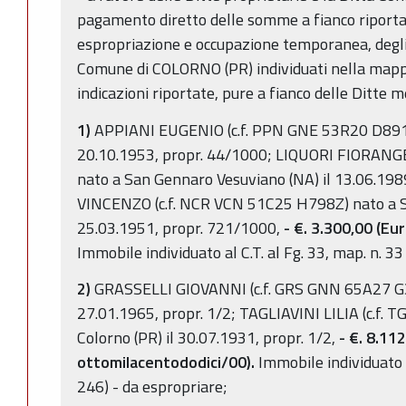
pagamento diretto delle somme a fianco riportate
espropriazione e occupazione temporanea, degli 
Comune di COLORNO (PR) individuati nella map
indicazioni riportate, pure a fianco delle Ditte 
1)
APPIANI EUGENIO (c.f. PPN GNE 53R20 D891W
20.10.1953, propr. 44/1000; LIQUORI FIORANG
nato a San Gennaro Vesuviano (NA) il 13.06.19
VINCENZO (c.f. NCR VCN 51C25 H798Z) nato a Sa
25.03.1951, propr. 721/1000,
- €. 3.300,00 (Eu
Immobile individuato al C.T. al Fg. 33, map. n. 33
2)
GRASSELLI GIOVANNI (c.f. GRS GNN 65A27 G3
27.01.1965, propr. 1/2; TAGLIAVINI LILIA (c.f. 
Colorno (PR) il 30.07.1931, propr. 1/2,
- €. 8.11
ottomilacentododici/00).
Immobile individuato al
246) - da espropriare;