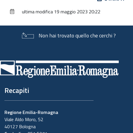
sul
ultima modifica
19 maggio 2023 20:22
documento
Non hai trovato quello che cerchi ?
Piè
di
pagina
Recapiti
Regione Emilia-Romagna
Viale Aldo Moro, 52
40127 Bologna