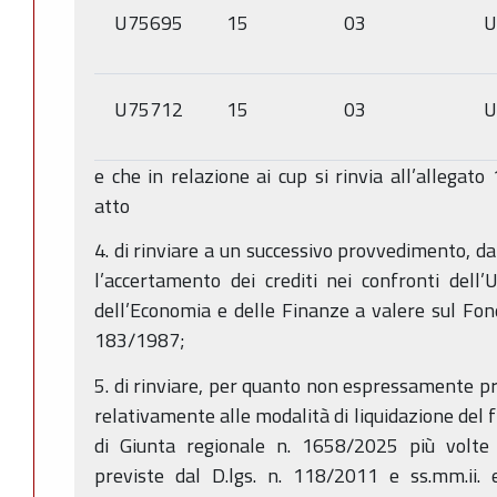
U75695
15
03
U
U75712
15
03
U
e che in relazione ai cup si rinvia all’allegat
atto
4. di rinviare a un successivo provvedimento, da
l’accertamento dei crediti nei confronti dell
dell’Economia e delle Finanze a valere sul Fond
183/1987;
5. di rinviare, per quanto non espressamente pr
relativamente alle modalità di liquidazione del 
di Giunta regionale n. 1658/2025 più volte c
previste dal D.lgs. n. 118/2011 e ss.mm.ii. 