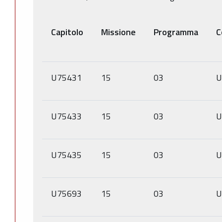
Capitolo
Missione
Programma
C
U75431
15
03
U
U75433
15
03
U
U75435
15
03
U
U75693
15
03
U