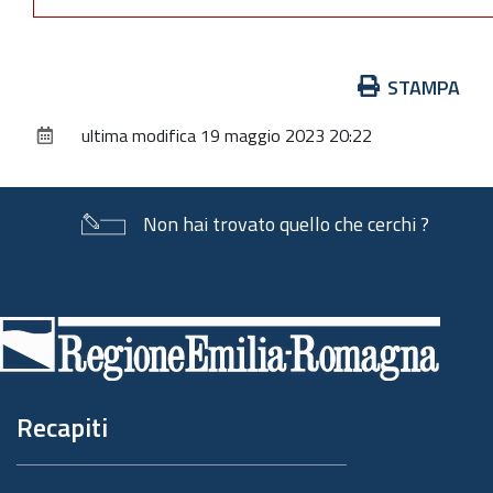
Azioni
STAMPA
sul
ultima modifica
19 maggio 2023 20:22
documento
Non hai trovato quello che cerchi ?
Piè
di
pagina
Recapiti