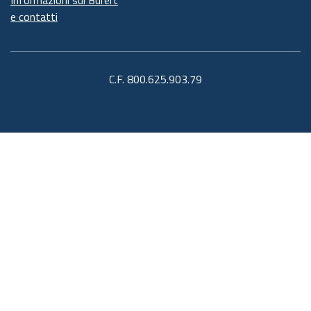
Informazioni sul Burert
e contatti
C.F. 800.625.903.79