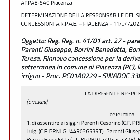
ARPAE-SAC Piacenza
DETERMINAZIONE DELLA RESPONSABILE DEL SE
CONCESSIONI A.R.P.A.E. – PIACENZA - 11/04/202
Oggetto: Reg. Reg. n. 41/01 art. 27 - pare
Parenti Giuseppe, Borrini Benedetta, Borr
Teresa. Rinnovo concessione per la deriv
sotterranea in comune di Piacenza (PC), l
irriguo - Proc. PC01A0229 - SINADOC 3
LA DIRIGENTE RESPO
(omissis)
determina
1. di assentire ai sigg.ri Parenti Cesarino (C.
Luigi (C.F. PRNLGU44R03G535T), Parenti Gius
Borrini Benedetta (C.F. BRRBDT74P57G337B), Bor