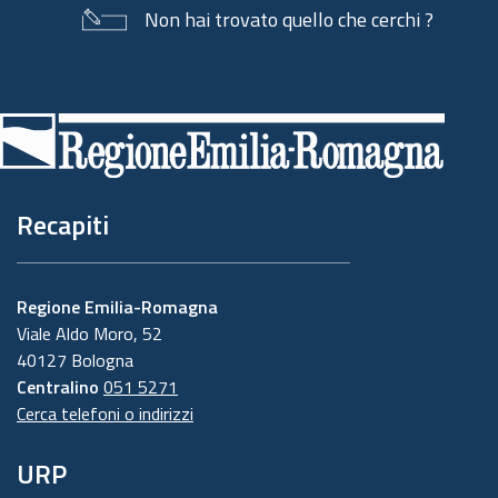
Non hai trovato quello che cerchi ?
Piè
di
pagina
Recapiti
Regione Emilia-Romagna
Viale Aldo Moro, 52
40127 Bologna
Centralino
051 5271
Cerca telefoni o indirizzi
URP