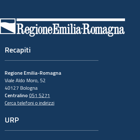
Piè
di
pagina
Recapiti
Regione Emilia-Romagna
Viale Aldo Moro, 52
40127 Bologna
Centralino
051 5271
Cerca telefoni o indirizzi
URP