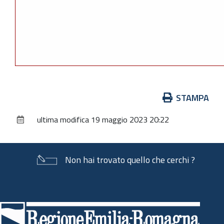
Azioni
STAMPA
sul
ultima modifica
19 maggio 2023 20:22
documento
Non hai trovato quello che cerchi ?
Piè
di
pagina