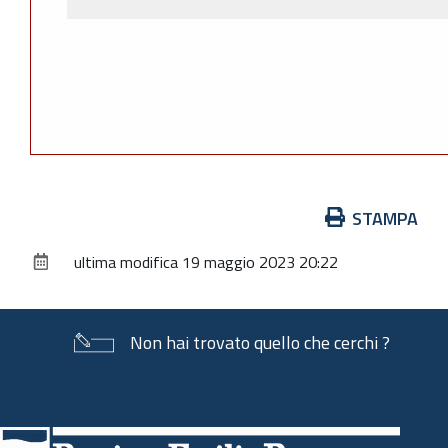
Azioni
STAMPA
sul
ultima modifica
19 maggio 2023 20:22
documento
Non hai trovato quello che cerchi ?
Piè
di