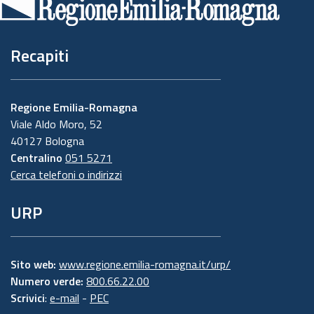
pagina
Recapiti
Regione Emilia-Romagna
Viale Aldo Moro, 52
40127 Bologna
Centralino
051 5271
Cerca telefoni o indirizzi
URP
Sito web:
www.regione.emilia-romagna.it/urp/
Numero verde:
800.66.22.00
Scrivici
:
e-mail
-
PEC