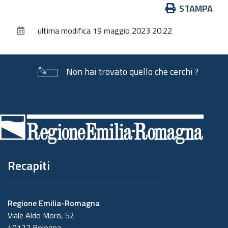
Azioni
STAMPA
sul
ultima modifica
19 maggio 2023 20:22
documento
Non hai trovato quello che cerchi ?
Piè
di
pagina
Recapiti
Regione Emilia-Romagna
Viale Aldo Moro, 52
40127 Bologna