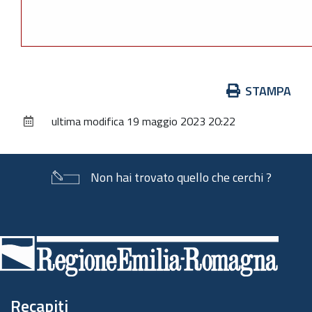
Azioni
STAMPA
sul
ultima modifica
19 maggio 2023 20:22
documento
Non hai trovato quello che cerchi ?
Piè
di
pagina
Recapiti