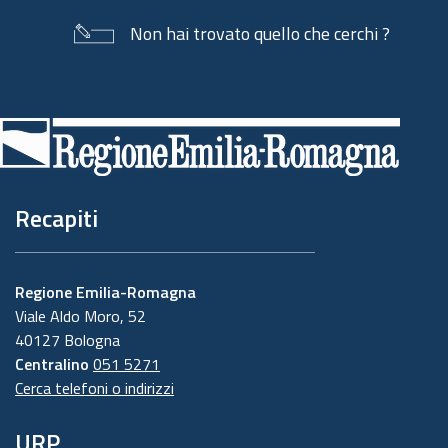
Non hai trovato quello che cerchi ?
Piè
di
pagina
Recapiti
Regione Emilia-Romagna
Viale Aldo Moro, 52
40127 Bologna
Centralino
051 5271
Cerca telefoni o indirizzi
URP