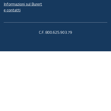
Informazioni sul Burert
e contatti
C.F. 800.625.903.79