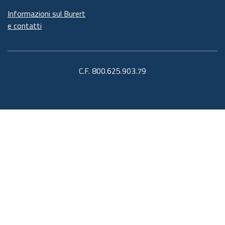
Informazioni sul Burert
e contatti
C.F. 800.625.903.79