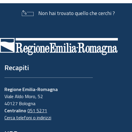
Non hai trovato quello che cerchi ?
Piè
di
pagina
Recapiti
Regione Emilia-Romagna
Viale Aldo Moro, 52
40127 Bologna
Centralino
051 5271
Cerca telefoni o indirizzi