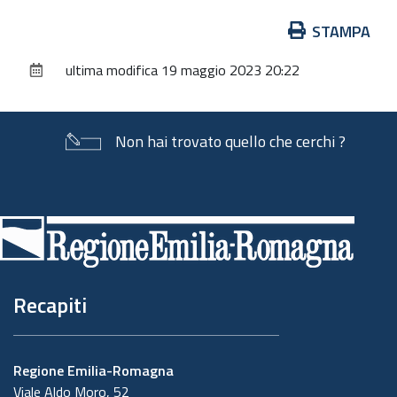
Azioni
STAMPA
sul
ultima modifica
19 maggio 2023 20:22
documento
Non hai trovato quello che cerchi ?
Piè
di
pagina
Recapiti
Regione Emilia-Romagna
Viale Aldo Moro, 52