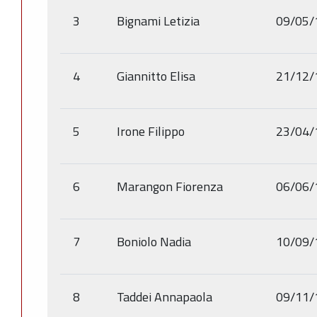
3
Bignami Letizia
09/05/
4
Giannitto Elisa
21/12/
5
Irone Filippo
23/04/
6
Marangon Fiorenza
06/06/
7
Boniolo Nadia
10/09/
8
Taddei Annapaola
09/11/