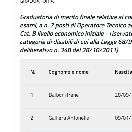
GRADUATORIA
Graduatoria di merito finale relativa al co
esami, a n. 7 posti di Operatore Tecnico a
Cat. B livello economico iniziale - riserva
categorie di disabili di cui alla Legge 68
deliberativo n. 348 del 28/10/2011)
N.
Cognome e nome
Nascit
1
Balboni Irene
28/09/
2
Galliera Antonella
09/01/