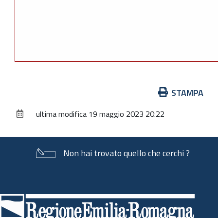
Azioni
STAMPA
sul
ultima modifica
19 maggio 2023 20:22
documento
Non hai trovato quello che cerchi ?
Piè
di
pagina