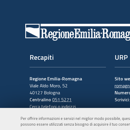
Piè
di
pagina
Recapiti
URP
Regione Emilia-Romagna
Sito w
Viale Aldo Moro, 52
romagna
40127 Bologna
Numero
Centralino
051 5271
Scrivici
Cerca telefoni o indirizzi
Per offrire informazioni e servizi nel miglior modo possibile, ques
possono essere utilizzati senza bisogno di acquisire il tuo consen