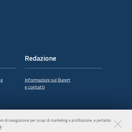
Redazione
te
Informazioni sul Burert
e contatti
à
ioni di navigazione per scopi di marketing e profilazione, e pertanto
y
.