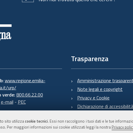
Trasparenza
eb:
www.regione.emilia-
Amministrazione trasparen
.it/urp/
Note legali e copyright
 verde:
800.66.22.00
Privacy e Cookie
:
e-mail
-
PEC
Dichiarazione di accessibilit
to sito utilizza
cookie tecnici
. Essi non raccolgono i tuoi dati e le tue informaz
so. Per maggiori informazioni sui cookie utilizzati leggi la nostra
Privacy polic