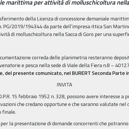
 marittima per attività di molluschicoltura nell
trasferimento della Licenza di concessione demaniale marit
n. PG/2019/194344 da parte dell’impresa ittica San Martino
vità di molluschicoltura nella Sacca di Goro per una superfi
ocumentazione correda delle planimetria resteranno deposita
o-venatorie e pesca nella sede di Viale della Fiera n.8 – 401
one, del presente comunicato, nel BURERT Seconda Parte 
INVITA
, D.P.R. 15 febbraio 1952 n. 328, possono avere interesse a p
rvazioni che credano opportune e che saranno valutate nel cor
finale.
he per la presentazione di domande concorrenti che potranno