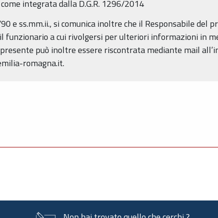
ì come integrata dalla D.G.R. 1296/2014
4/90 e ss.mm.ii., si comunica inoltre che il Responsabile del
il funzionario a cui rivolgersi per ulteriori informazioni in me
presente può inoltre essere riscontrata mediante mail all’in
emilia-romagna.it.
Non hai trovato quello che cerchi ?