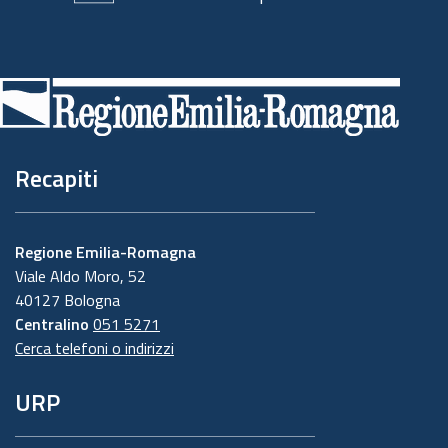
Piè
di
pagina
Recapiti
Regione Emilia-Romagna
Viale Aldo Moro, 52
40127 Bologna
Centralino
051 5271
Cerca telefoni o indirizzi
URP