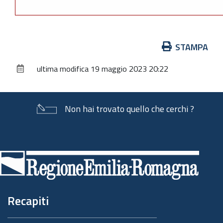
Azioni
STAMPA
sul
ultima modifica
19 maggio 2023 20:22
documento
Non hai trovato quello che cerchi ?
Piè
di
pagina
Recapiti