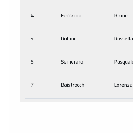
4.
Ferrarini
Bruno
5.
Rubino
Rossella
6.
Semeraro
Pasqual
7.
Baistrocchi
Lorenza