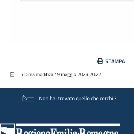
Azioni
STAMPA
sul
ultima modifica
19 maggio 2023 20:22
documento
Non hai trovato quello che cerchi ?
Piè
di