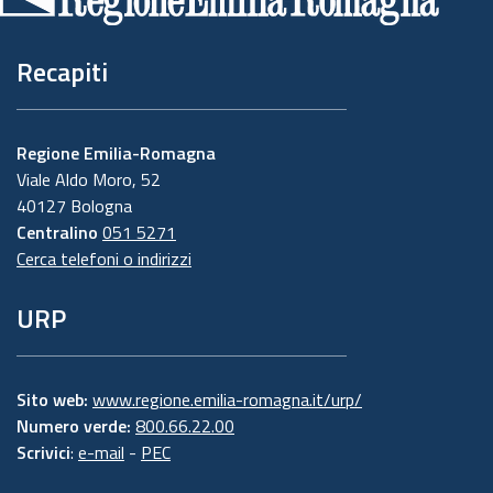
pagina
Recapiti
Regione Emilia-Romagna
Viale Aldo Moro, 52
40127 Bologna
Centralino
051 5271
Cerca telefoni o indirizzi
URP
Sito web:
www.regione.emilia-romagna.it/urp/
Numero verde:
800.66.22.00
Scrivici
:
e-mail
-
PEC