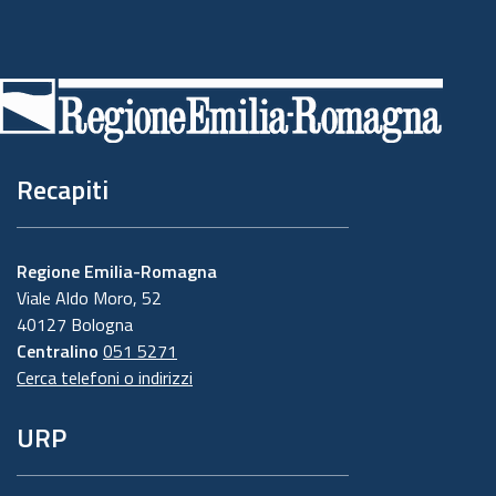
Piè
di
pagina
Recapiti
Regione Emilia-Romagna
Viale Aldo Moro, 52
40127 Bologna
Centralino
051 5271
Cerca telefoni o indirizzi
URP