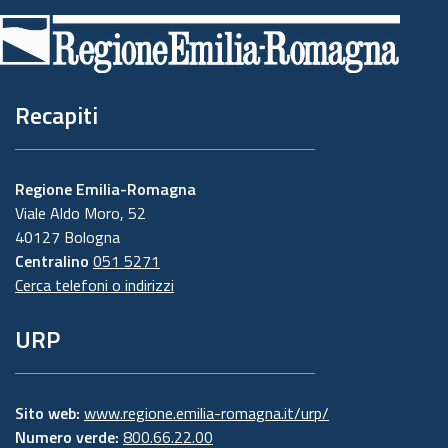
di
pagina
Recapiti
Regione Emilia-Romagna
Viale Aldo Moro, 52
40127 Bologna
Centralino
051 5271
Cerca telefoni o indirizzi
URP
Sito web:
www.regione.emilia-romagna.it/urp/
Numero verde:
800.66.22.00