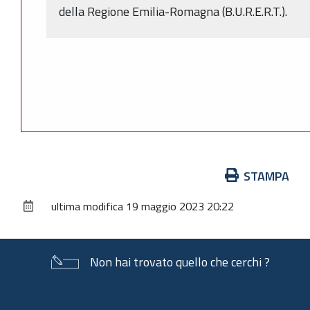
della Regione Emilia-Romagna (B.U.R.E.R.T.).
Azioni
STAMPA
sul
ultima modifica
19 maggio 2023 20:22
documento
Non hai trovato quello che cerchi ?
Piè