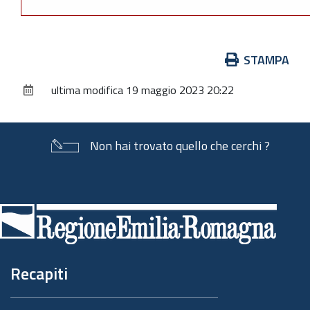
Azioni
STAMPA
sul
ultima modifica
19 maggio 2023 20:22
documento
Non hai trovato quello che cerchi ?
Piè
di
pagina
Recapiti