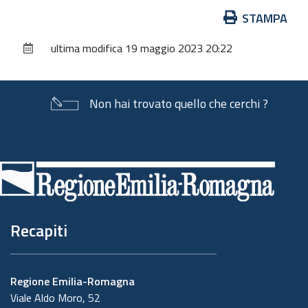
Azioni
STAMPA
sul
ultima modifica
19 maggio 2023 20:22
documento
Non hai trovato quello che cerchi ?
Piè
di
pagina
Recapiti
Regione Emilia-Romagna
Viale Aldo Moro, 52