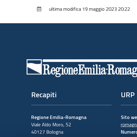
ultima modifica
19 maggio 2023 20:22
Piè
di
pagina
Recapiti
URP
Regione Emilia-Romagna
Sito w
Viale Aldo Moro, 52
romagna
40127 Bologna
Numero