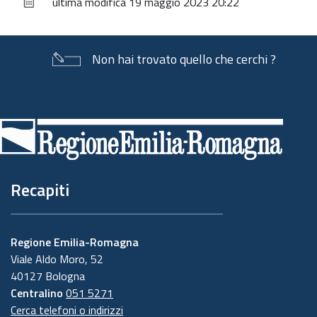
ultima modifica
19 maggio 2023 20:22
documento
Non hai trovato quello che cerchi ?
Piè
di
pagina
Recapiti
Regione Emilia-Romagna
Viale Aldo Moro, 52
40127 Bologna
Centralino
051 5271
Cerca telefoni o indirizzi