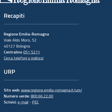
pagina
Recapiti
Regione Emilia-Romagna
Viale Aldo Moro, 52
40127 Bologna
Centralino
051 5271
Cerca telefoni o indirizzi
URP
Sito web:
www.regione.emilia-romagna.it/urp/
Numero verde:
800.66.22.00
Scrivici
:
e-mail
-
PEC