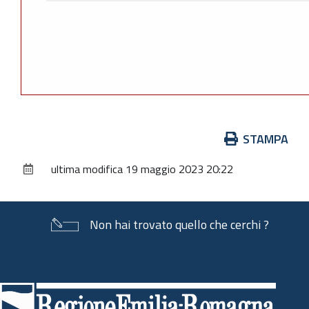
Azioni
STAMPA
sul
ultima modifica
19 maggio 2023 20:22
documento
Non hai trovato quello che cerchi ?
Piè
di