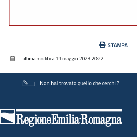
Azioni
STAMPA
sul
ultima modifica
19 maggio 2023 20:22
documento
Non hai trovato quello che cerchi ?
Piè
di
pagina