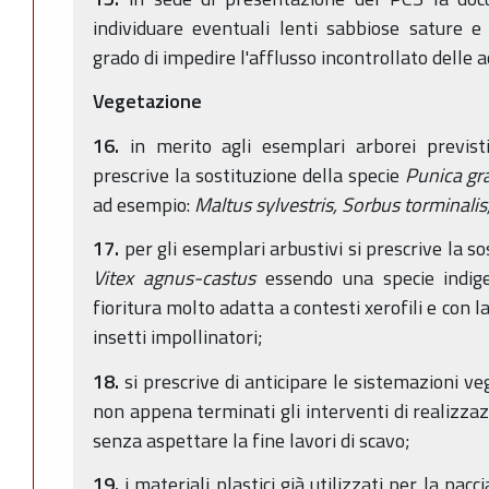
individuare eventuali lenti sabbiose sature e
grado di impedire l'afflusso incontrollato delle a
Vegetazione
16.
in merito agli esemplari arborei previst
prescrive la sostituzione della specie
Punica g
ad esempio:
Maltus sylvestris, Sorbus torminalis
17.
per gli esemplari arbustivi si prescrive la so
Vitex agnus-castus
essendo una specie indige
fioritura molto adatta a contesti xerofili e con 
insetti impollinatori;
18.
si prescrive di anticipare le sistemazioni ve
non appena terminati gli interventi di realizzaz
senza aspettare la fine lavori di scavo;
19.
i materiali plastici già utilizzati per la pacc