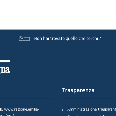
Non hai trovato quello che cerchi ?
Trasparenza
eb:
www.regione.emilia-
Amministrazione trasparen
.it/urp/