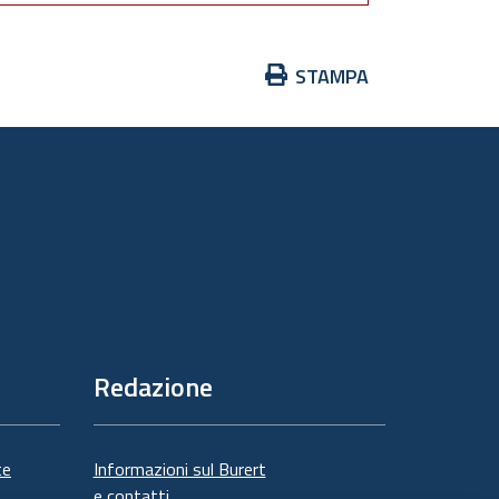
Azioni
STAMPA
sul
documento
Redazione
te
Informazioni sul Burert
e contatti