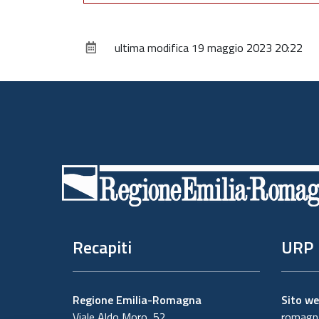
ultima modifica
19 maggio 2023 20:22
Piè
di
pagina
Recapiti
URP
Regione Emilia-Romagna
Sito w
Viale Aldo Moro, 52
romagna