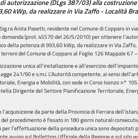
 di autorizzazione (DLgs 387/03) alla costruzione 
3,60 kWp, da realizzare in Via Zaffo - Località B
 Sig.ra Anita Pasetti, residente nel Comune di Copparo in via
o domanda (prot. 45570 del 26/5/2010) per ottenere l’autor
aico della potenza di 993,60 kWp, da realizzare in Via Zaffo
ei terreni del Comune di Copparo al Foglio 126 Mappale 67 
rizzazione unica all’installazione e all’esercizio dell’impianto
egge 241/90 e s.m.i. L’Autorità competente, ai sensi dell’art.
toriale, Energia e Mobilità, con sede in Corso Isonzo n° 105
lla Dirigente del Settore Pianificazione Territoriale, Energ
 l’acquisizione da parte della Provincia di Ferrara dell’ist
 del procedimento è fissato in 180 giorni naturali consecutivi
i per l’effettuazione della procedura unica sono depositati p
te avviso sul Bollettino Ufficiale della Regione e sul sito we