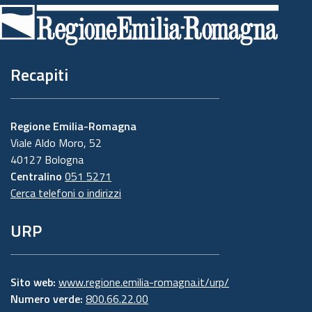
di
pagina
Recapiti
Regione Emilia-Romagna
Viale Aldo Moro, 52
40127 Bologna
Centralino
051 5271
Cerca telefoni o indirizzi
URP
Sito web:
www.regione.emilia-romagna.it/urp/
Numero verde:
800.66.22.00