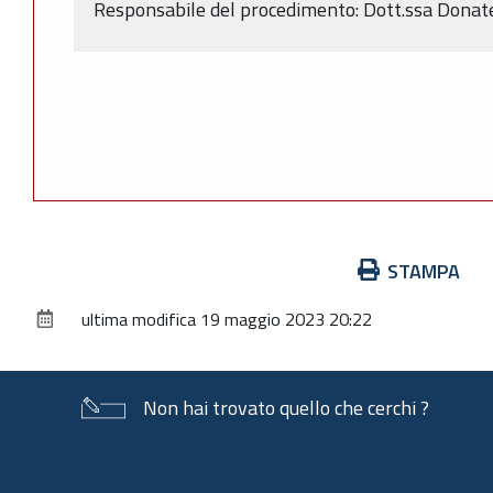
Responsabile del procedimento: Dott.ssa Donate
Azioni
STAMPA
sul
ultima modifica
19 maggio 2023 20:22
documento
Non hai trovato quello che cerchi ?
Piè