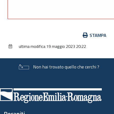
Azioni
STAMPA
sul
ultima modifica
19 maggio 2023 20:22
documento
Non hai trovato quello che cerchi ?
Piè
di
pagina
Recapiti