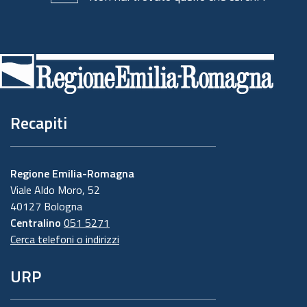
Piè
di
pagina
Recapiti
Regione Emilia-Romagna
Viale Aldo Moro, 52
40127 Bologna
Centralino
051 5271
Cerca telefoni o indirizzi
URP