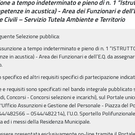
one a tempo indeterminato e pieno di n. 1 “Istrut
etenze in acustica) - Area dei Funzionari e dell’
 Civili – Servizio Tutela Ambiente e Territorio
guente Selezione pubblica:
’assunzione a tempo indeterminato e pieno di n. 1 “ISTR
e in acustica) - Area dei Funzionari e dell’E.Q. da assegnare
o.
io specifico ed altri requisiti specifici di partecipazione indic
 e requisiti sono specificati nel bando integrale pubblicato s
Concorsi - Concorsi selezioni e incarichi), sul Portale unic
l'Ufficio Assunzioni e Gestione del Personale - Piazza del P
82566 – 0544/482214), l’U.O. Sportello Polifunzionale, gl
a ed i messi della Residenza Municipale.
sere presentata esclusivamente on-line tramite il Portale 