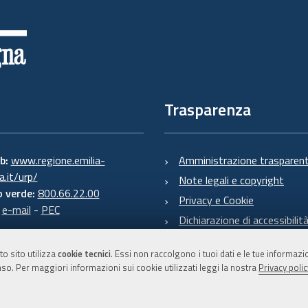
Trasparenza
eb:
www.regione.emilia-
Amministrazione trasparen
.it/urp/
Note legali e copyright
 verde:
800.66.22.00
Privacy e Cookie
:
e-mail
-
PEC
Dichiarazione di accessibilit
to sito utilizza
cookie tecnici
. Essi non raccolgono i tuoi dati e le tue informaz
so. Per maggiori informazioni sui cookie utilizzati leggi la nostra
Privacy polic
C.F. 800.625.903.79