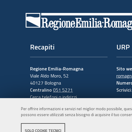
Piè
di
pagina
Recapiti
URP
Regione Emilia-Romagna
Sito w
Viale Aldo Moro, 52
romagna
40127 Bologna
Numero
Centralino
051 5271
Scrivici
Cerca telefoni o indirizzi
Per offrire informazioni e servizi nel miglior modo possibile, ques
possono essere utilizzati senza bisogno di acquisire il tuo consen
SOLO COOKIE TECNICI