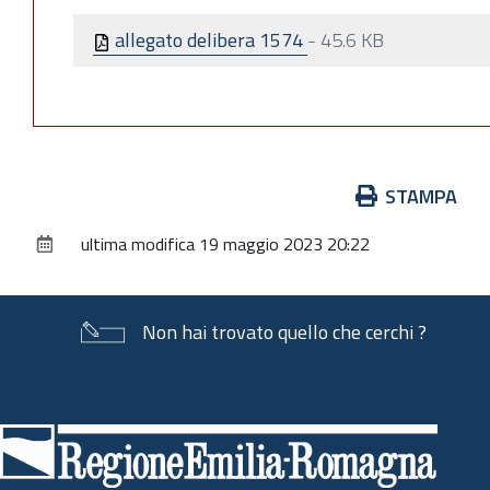
allegato delibera 1574
-
45.6 KB
Azioni
STAMPA
sul
ultima modifica
19 maggio 2023 20:22
documento
Non hai trovato quello che cerchi ?
Piè
di
pagina