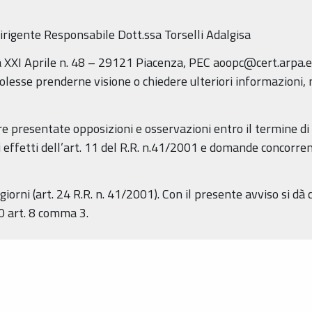
rigente Responsabile Dott.ssa Torselli Adalgisa
 XXI Aprile n. 48 – 29121 Piacenza, PEC aoopc@cert.arpa.em
 volesse prenderne visione o chiedere ulteriori informazioni,
 presentate opposizioni e osservazioni entro il termine di 
i effetti dell’art. 11 del R.R. n.41/2001 e domande concorrent
iorni (art. 24 R.R. n. 41/2001). Con il presente avviso si dà
0 art. 8 comma 3.