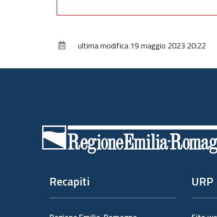
ultima modifica
19 maggio 2023 20:22
Piè
di
pagina
Recapiti
URP
Regione Emilia-Romagna
Sito w