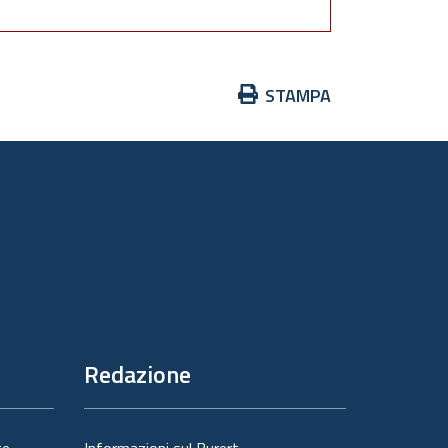
Azioni
STAMPA
sul
documento
Redazione
te
Informazioni sul Burert