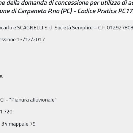
one della domanda di concessione per utilizzo di 
mune di Carpaneto P.no (PC) - Codice Pratica PC
carlo e SCAGNELLI S.r.l. Società Semplice – C.F. 01292780
ncessione 13/12/2017
mc
CI - “Pianura alluvionale”
71.720
io 34 mappale 79