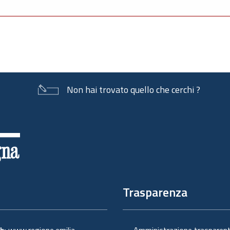
Non hai trovato quello che cerchi ?
Trasparenza
eb:
www.regione.emilia-
Amministrazione trasparen