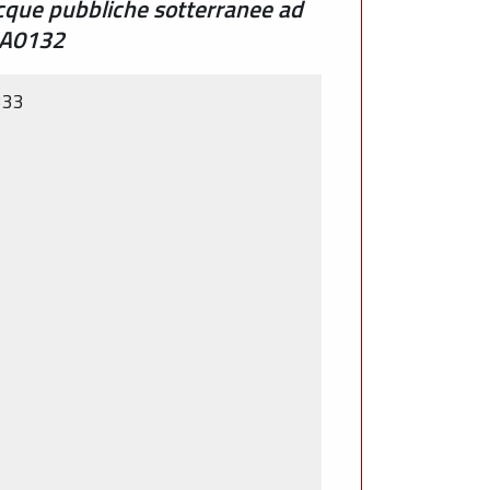
acque pubbliche sotterranee ad
17A0132
333