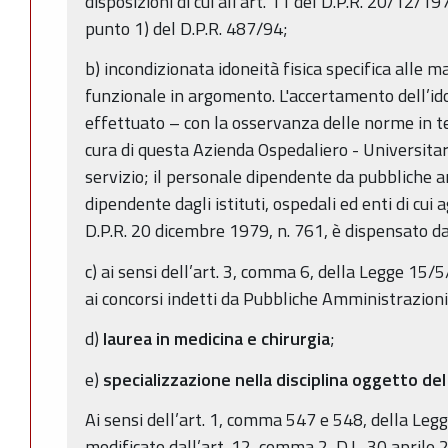
disposizioni di cui all'art. 11 del D.P.R. 20/12/19
punto 1) del D.P.R. 487/94;
b) incondizionata idoneità fisica specifica alle m
funzionale in argomento. L'accertamento dell’idon
effettuato – con la osservanza delle norme in t
cura di questa Azienda Ospedaliero - Universitar
servizio; il personale dipendente da pubbliche 
dipendente dagli istituti, ospedali ed enti di cui 
D.P.R. 20 dicembre 1979, n. 761, è dispensato da
c) ai sensi dell’art. 3, comma 6, della Legge 15/
ai concorsi indetti da Pubbliche Amministrazioni 
d)
laurea in medicina e chirurgia
;
e)
specializzazione nella disciplina oggetto de
Ai sensi dell’art. 1, comma 547 e 548, della Leg
modificato dall’art. 12, comma 2, D.L. 30 aprile 2