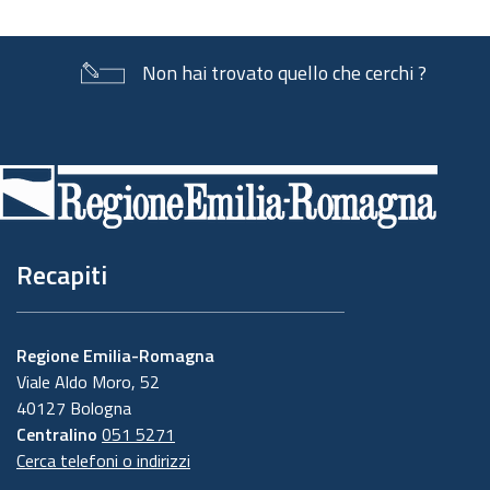
Non hai trovato quello che cerchi ?
Piè
di
pagina
Recapiti
Regione Emilia-Romagna
Viale Aldo Moro, 52
40127 Bologna
Centralino
051 5271
Cerca telefoni o indirizzi