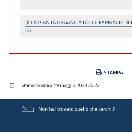
LA PIANTA ORGANICA DELLE FARMACIE D
KB
Azioni
STAMPA
sul
ultima modifica
19 maggio 2023 20:22
documento
Non hai trovato quello che cerchi ?
Piè