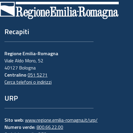
di
pagina
Recapiti
Regione Emilia-Romagna
Viale Aldo Moro, 52
40127 Bologna
Centralino
051 5271
Cerca telefoni o indirizzi
URP
Sito web:
www.regione.emilia-romagna.it/urp/
Numero verde:
800.66.22.00