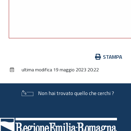
Azioni
STAMPA
sul
ultima modifica
19 maggio 2023 20:22
documento
Non hai trovato quello che cerchi ?
Piè
di
pagina