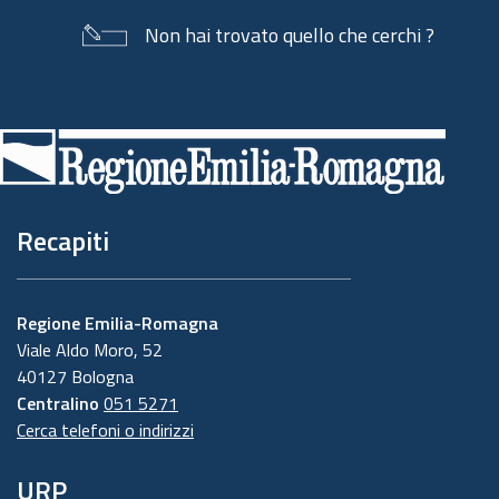
Non hai trovato quello che cerchi ?
Piè
di
pagina
Recapiti
Regione Emilia-Romagna
Viale Aldo Moro, 52
40127 Bologna
Centralino
051 5271
Cerca telefoni o indirizzi
URP