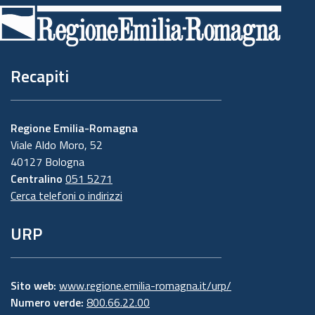
di
pagina
Recapiti
Regione Emilia-Romagna
Viale Aldo Moro, 52
40127 Bologna
Centralino
051 5271
Cerca telefoni o indirizzi
URP
Sito web:
www.regione.emilia-romagna.it/urp/
Numero verde:
800.66.22.00