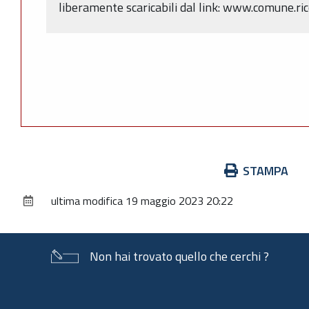
liberamente scaricabili dal link: www.comune.ri
Azioni
STAMPA
sul
ultima modifica
19 maggio 2023 20:22
documento
Non hai trovato quello che cerchi ?
Piè