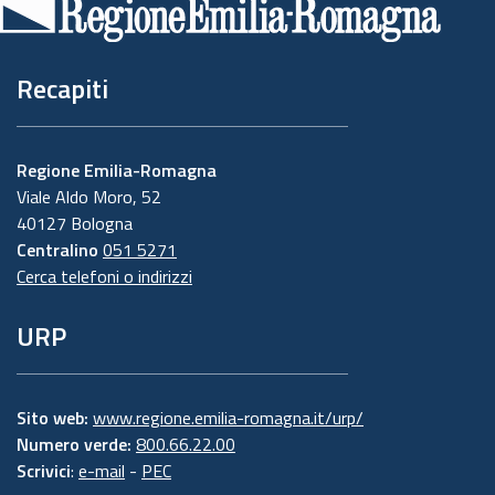
pagina
Recapiti
Regione Emilia-Romagna
Viale Aldo Moro, 52
40127 Bologna
Centralino
051 5271
Cerca telefoni o indirizzi
URP
Sito web:
www.regione.emilia-romagna.it/urp/
Numero verde:
800.66.22.00
Scrivici
:
e-mail
-
PEC