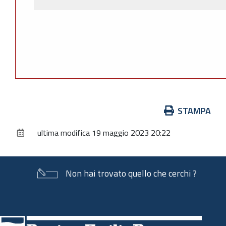
Azioni
STAMPA
sul
ultima modifica
19 maggio 2023 20:22
documento
Non hai trovato quello che cerchi ?
Piè
di