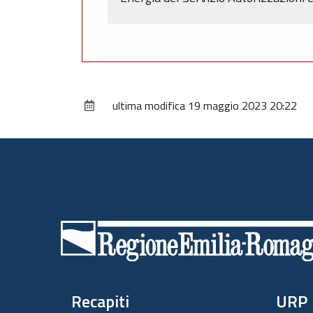
ultima modifica
19 maggio 2023 20:22
Piè
di
pagina
Recapiti
URP