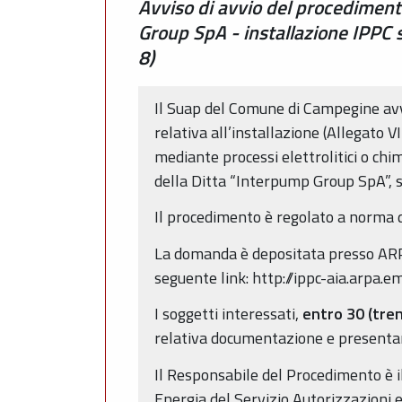
Avviso di avvio del procediment
Group SpA - installazione IPPC si
8)
Il Suap del Comune di Campegine avv
relativa all’installazione (Allegato V
mediante processi elettrolitici o ch
della Ditta “Interpump Group SpA”, si
Il procedimento è regolato a norma de
La domanda è depositata presso ARPAE
seguente link: http://ippc-aia.arpa.em
I soggetti interessati,
entro 30 (tre
relativa documentazione e presentar
Il Responsabile del Procedimento è 
Energia del Servizio Autorizzazioni e