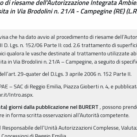
o di riesame dell'Autorizzazione Integrata Ambie
ta in Via Brodolini n. 21/A - Campegine (RE) (L.R. 
isa che ha dato avvio al procedimento di riesame dell’Aut
III D. Lgs. n. 152/06 Parte II: cod. 2.6 trattamento di superfic
imici qualora le vasche destinate al trattamento utilizzate 
ta in Via Brodolini n. 21/A – Campegine, a seguito di specifi
ll’art. 29-quater del D.Lgs. 3 aprile 2006 n. 152 Parte II.
 – SAC di Reggio Emilia, Piazza Gioberti n. 4, e pubblicat
r.it/Intro.aspx.
nta) giorni dalla pubblicazione nel BURERT
, possono prend
e in forma scritta osservazioni all’Autorità competente.
il Responsabile dell’Unità Autorizzazioni Complesse, Valu
 Concessioni di Reggio Emilia.