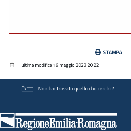
Azioni
STAMPA
sul
ultima modifica
19 maggio 2023 20:22
documento
Non hai trovato quello che cerchi ?
Piè
di
pagina