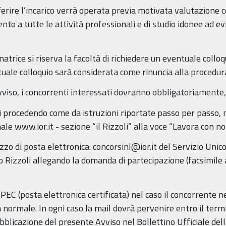
ferire l’incarico verrà operata previa motivata valutazione 
mento a tutte le attività professionali e di studio idonee ad 
atrice si riserva la facoltà di richiedere un eventuale coll
tuale colloquio sarà considerata come rinuncia alla procedur
viso, i concorrenti interessati dovranno obbligatoriamente,
ri procedendo come da istruzioni riportate passo per passo, ne
le www.ior.it - sezione “il Rizzoli” alla voce “Lavora con no
rizzo di posta elettronica: concorsinl@ior.it del Servizio U
co Rizzoli allegando la domanda di partecipazione (facsimile
PEC (posta elettronica certificata) nel caso il concorrente n
a normale. In ogni caso la mail dovrà pervenire entro il term
ubblicazione del presente Avviso nel Bollettino Ufficiale d