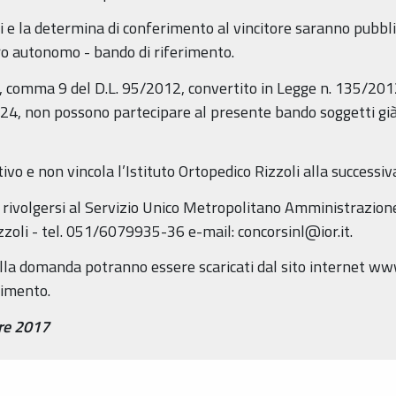
ti e la determina di conferimento al vincitore saranno pubblic
ro autonomo - bando di riferimento.
 5, comma 9 del D.L. 95/2012, convertito in Legge n. 135/201
4, non possono partecipare al presente bando soggetti già l
vo e non vincola l’Istituto Ortopedico Rizzoli alla successiv
o rivolgersi al Servizio Unico Metropolitano Amministrazion
zoli - tel. 051/6079935-36 e-mail: concorsinl@ior.it.
ella domanda potranno essere scaricati dal sito internet www
rimento.
re 2017