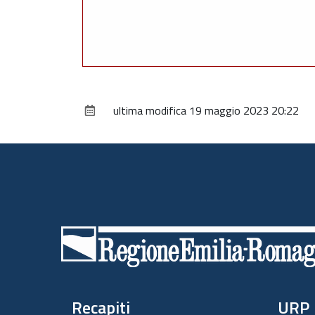
ultima modifica
19 maggio 2023 20:22
Piè
di
pagina
Recapiti
URP