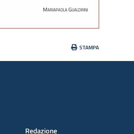
Mariapaola Gualdrini
Azioni
STAMPA
sul
documento
Redazione