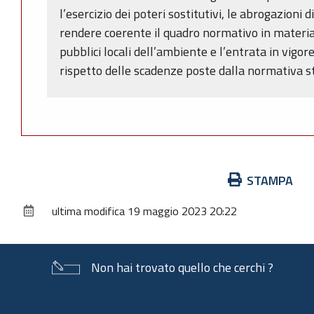
l’esercizio dei poteri sostitutivi, le abrogazioni
rendere coerente il quadro normativo in materia 
pubblici locali dell’ambiente e l’entrata in vigore 
rispetto delle scadenze poste dalla normativa st
Azioni
STAMPA
sul
ultima modifica
19 maggio 2023 20:22
documento
Non hai trovato quello che cerchi ?
Piè