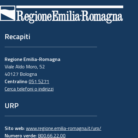
di
pagina
Recapiti
Regione Emilia-Romagna
Viale Aldo Moro, 52
40127 Bologna
Centralino
051 5271
Cerca telefoni o indirizzi
URP
Sito web:
www.regione.emilia-romagna.it/urp/
Numero verde:
800.66.22.00