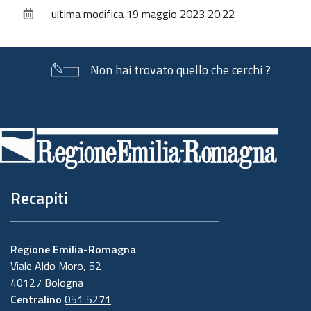
sul
ultima modifica
19 maggio 2023 20:22
documento
Non hai trovato quello che cerchi ?
Piè
di
pagina
Recapiti
Regione Emilia-Romagna
Viale Aldo Moro, 52
40127 Bologna
Centralino
051 5271