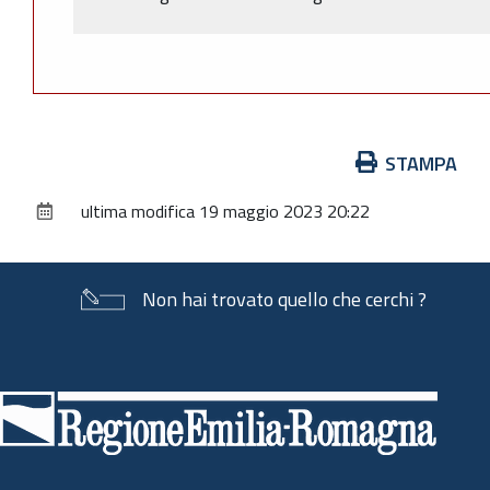
Azioni
STAMPA
sul
ultima modifica
19 maggio 2023 20:22
documento
Non hai trovato quello che cerchi ?
Piè
di
pagina